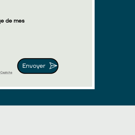
sage de mes
Envoyer
y Captcha