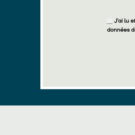
RGPD
J’ai lu 
données d