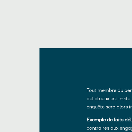
Tout membre du pers
délictueux est invit
enquête sera alors 
Exemple de faits dél
contraires aux engag