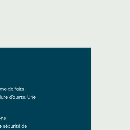
me de faits
ure d’alerte. Une
ons
e sécurité de