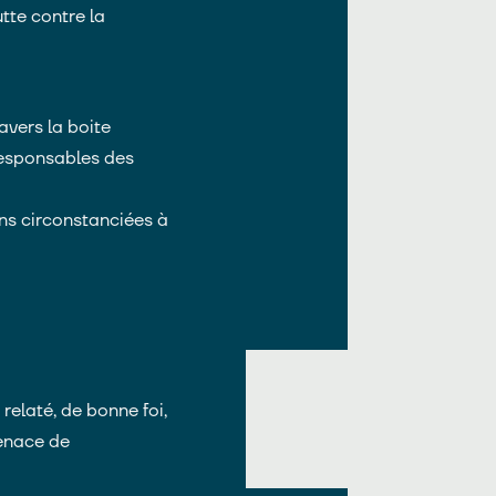
utte contre la
avers la boite
 responsables des
ons circonstanciées à
relaté, de bonne foi,
menace de