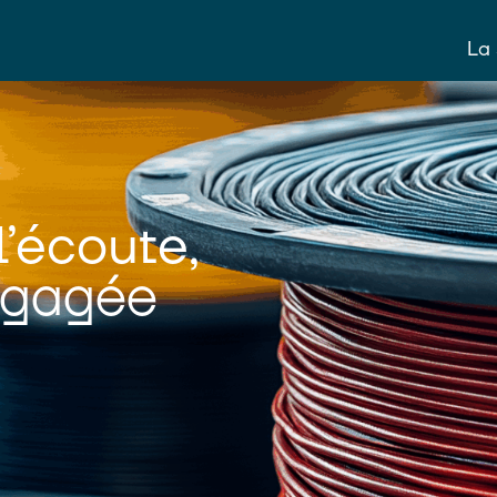
La 
l’écoute,
engagée